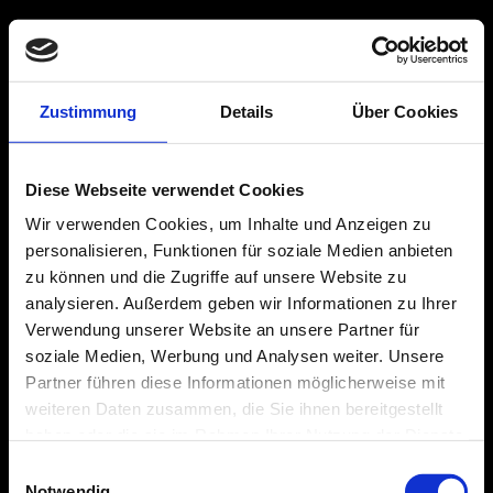
Zustimmung
Details
Über Cookies
Diese Webseite verwendet Cookies
Wir verwenden Cookies, um Inhalte und Anzeigen zu
personalisieren, Funktionen für soziale Medien anbieten
zu können und die Zugriffe auf unsere Website zu
analysieren. Außerdem geben wir Informationen zu Ihrer
Verwendung unserer Website an unsere Partner für
soziale Medien, Werbung und Analysen weiter. Unsere
Partner führen diese Informationen möglicherweise mit
weiteren Daten zusammen, die Sie ihnen bereitgestellt
haben oder die sie im Rahmen Ihrer Nutzung der Dienste
gesammelt haben. Sie geben Einwilligung zu unseren
Einwilligungsauswahl
Cookies, wenn Sie unsere Webseite weiterhin nutzen.
Notwendig