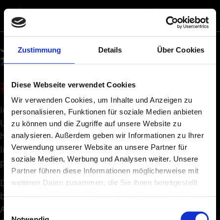
Datenschutz
Zustimmung
Details
Über Cookies
Datenschutzerklärung
Diese Webseite verwendet Cookies
Wir verwenden Cookies, um Inhalte und Anzeigen zu
Ich freue mich sehr über Ihr Interesse an meinem
personalisieren, Funktionen für soziale Medien anbieten
Unternehmen. Datenschutz hat einen besonders
zu können und die Zugriffe auf unsere Website zu
hohen Stellenwert für mich. Eine Nutzung meiner
analysieren. Außerdem geben wir Informationen zu Ihrer
Verwendung unserer Website an unsere Partner für
Internetseiten ist grundsätzlich ohne jede Angabe
soziale Medien, Werbung und Analysen weiter. Unsere
personenbezogener Daten möglich.
Partner führen diese Informationen möglicherweise mit
Die Verarbeitung personenbezogener Daten,
weiteren Daten zusammen, die Sie ihnen bereitgestellt
haben oder die sie im Rahmen Ihrer Nutzung der Dienste
beispielsweise des Namens, der Anschrift, E-Mail-
gesammelt haben. Sie geben Einwilligung zu unseren
Adresse oder Telefonnummer einer betroffenen
Einwilligungsauswahl
Cookies, wenn Sie unsere Webseite weiterhin nutzen.
Notwendig