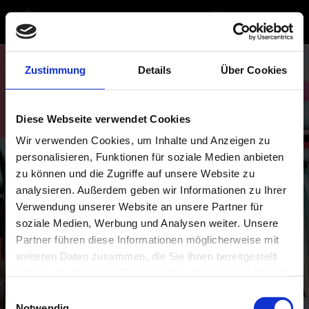
Zustimmung
Details
Über Cookies
Diese Webseite verwendet Cookies
Wir verwenden Cookies, um Inhalte und Anzeigen zu
personalisieren, Funktionen für soziale Medien anbieten
zu können und die Zugriffe auf unsere Website zu
analysieren. Außerdem geben wir Informationen zu Ihrer
Verwendung unserer Website an unsere Partner für
soziale Medien, Werbung und Analysen weiter. Unsere
Partner führen diese Informationen möglicherweise mit
weiteren Daten zusammen, die Sie ihnen bereitgestellt
haben oder die sie im Rahmen Ihrer Nutzung der Dienste
gesammelt haben. Sie geben Einwilligung zu unseren
Einwilligungsauswahl
Cookies, wenn Sie unsere Webseite weiterhin nutzen.
Notwendig